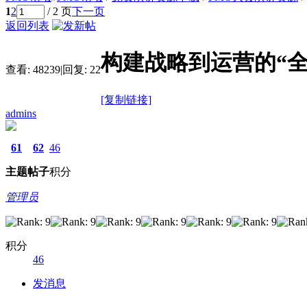
1
2
/ 2 页
下一页
返回列表
构建战略到运营的“全局
查看:
48239
|
回复:
22
[复制链接]
admins
61
62
46
主题
帖子
积分
管理员
积分
46
发消息