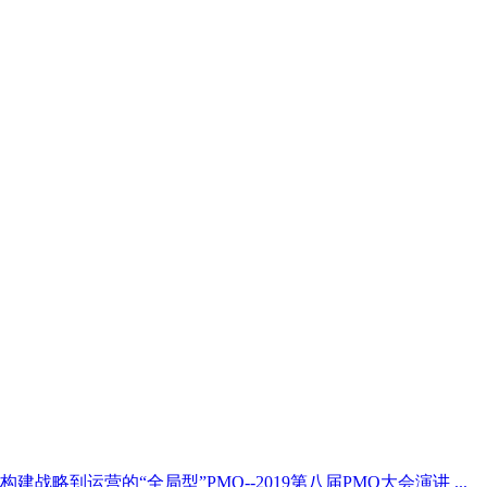
构建战略到运营的“全局型”PMO--2019第八届PMO大会演讲 ...