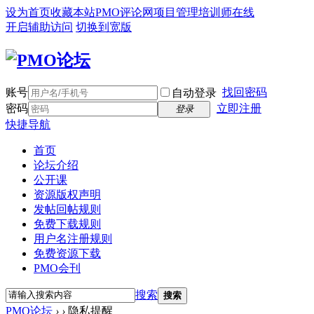
设为首页
收藏本站
PMO评论网
项目管理培训师在线
开启辅助访问
切换到宽版
账号
找回密码
自动登录
密码
立即注册
登录
快捷导航
首页
论坛介绍
公开课
资源版权声明
发帖回帖规则
免费下载规则
用户名注册规则
免费资源下载
PMO会刊
搜索
搜索
PMO论坛
›
›
隐私提醒